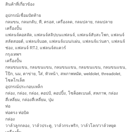
สินค้าที่เกี่ยวข้อง
อุปกรณ์เชื่อมปัดท้าย
กลมขน, กลมกลับ, ที, ครอส, เครื่องลด, กลมปลาย, กลมปลาย
เครื่องปั้น
แฟลนจ์คอสลัด, แฟลนจ์สลิปบนแฟลนจ์, แฟลนจ์สับสะโพก, แฟลนจ์
สลัดสอยต์, แฟลนจ์บอด, แฟลนจ์แบน/แผ่น, แฟลนจ์แว่นตา, แฟลนจ์
ช่อง, แฟลนจ์ RTJ, แฟลนจ์สแควร์
กรุงเทพฯ
เครื่องปั้น
กลมขนแขน, กลมขนแขน, กลมขนแขน, กลมขนแขน, กลมขนแขน,
โป๊ก, นม, ตาข่าย, ใส่, หัวหน้า, สหภาพหมัด, weldolet, threadolet,
โซคโกเล็ต
อุปกรณ์ประกอบเหล็ก
กล่อง, กล่อง, กล่อง, คอปป์, คอปปิ้ง, โซค็อตเบนด์, สหภาพ, กล่อง
สี่เหลี่ยม, กล่องสี่เหลี่ยม, ปุ่ม
ท่อ
ท่อตรง ท่อบิด
กล่อง
วาล์วลูกกลอง, วาล์วประตู, วาล์วกระพริก, วาล์วโลก/วาล์วหยุด
เครื่องกั้น