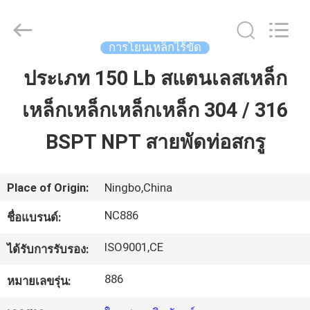
-
2026
Sunrise
Foundry
CO.,LTD.
การโยนเหล็กไร้ขัด
All
Rights
Reserved.
ประเภท 150 Lb สแตนเลสเหล็ก
บ้าน
เหล็กเหล็กเหล็กเหล็ก 304 / 316
สินค้า
BSPT NPT สายพัดท่อสกรู
วิดีโอ
Place of Origin:
Ningbo,China
NC886
ชื่อแบรนด์:
เกี่ยว
ISO9001,CE
ได้รับการรับรอง:
กับ
886
หมายเลขรุ่น:
เรา