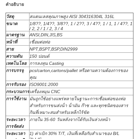
คําอธิบาย
ส่วน
วัสดุ
สแตนเลสคุณภาพสูง AISI 304316304L 316L
ตัว
ขนาด
1/8??, 1/4??, 3/8??, 1 / 2??, 3 / 4??, 1 / 1, 1 / 4??, 1
/ 2, 2 / 1 / 2, 3 / 4
มาตรฐาน
ANSI,DIN,JIS,BS
หน้าที่
เชื่อมต่อท่อ
สาย
NPT,BSPT,BSP,DIN2999
ความดัน
150 ปอนด์
เทคโนโลย
การลงทุน Casting
การบรรจุ
pcs/carton,cartons/pallet หรือตามความต้องการของ
คุณ
การรับรอง
ISO9001:2000
กระบวนการ
เครื่องหมุน CNC
การใช้งาน
มันถูกใช้อย่างแพร่หลายในฐานะการเชื่อมต่อของท่อ
สําหรับการขนส่งน้ํา น้ํามัน ก๊าซ และทุกชนิดของสาร
กินที่เหมาะสมสําหรับเหล็กไร้ขัด
ระยะเวลา
ภายใน 35-60 วันหลังจากได้รับเงินล่วงหน้า
การจัดส่ง
ระยะเวลา
1) ค่าเบิก 30% T/T, เงินที่เหลือกับสําเนาของ B/L