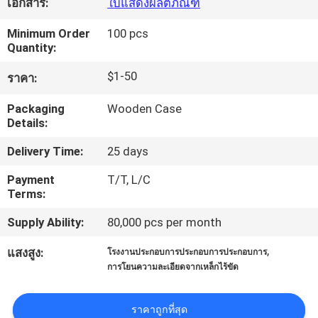
เอกสาร:
ใบแสดงผลิตภัณฑ์
Minimum Order
100 pcs
ทัวร์
Quantity:
โรงงาน
$1-50
ราคา:
Packaging
Wooden Case
Details:
การ
Delivery Time:
25 days
ควบคุม
Payment
T/T, L/C
คุณภาพ
Terms:
Supply Ability:
80,000 pcs per month
ติดต่อ
,
แสงสูง:
โรงงานประกอบการประกอบการประกอบการ
การโยนความละเอียดจากเหล็กไร้ขัด
เรา
ราคาถูกที่สุด