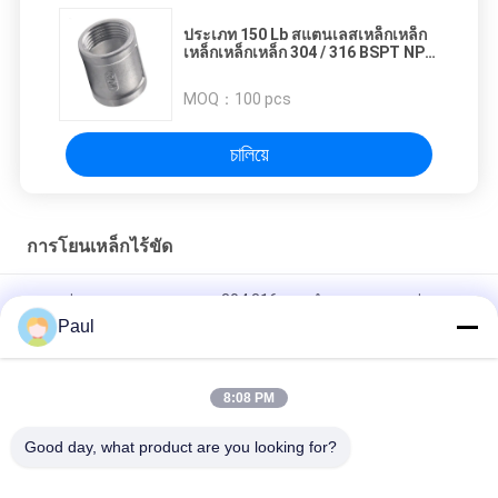
ประเภท 150 Lb สแตนเลสเหล็กเหล็ก
เหล็กเหล็กเหล็ก 304 / 316 BSPT NPT
สายพัดท่อสกรู
MOQ：
100 pcs
চালিয়ে
การโยนเหล็กไร้ขัด
การหล่อแบบลงทุนสแตนเลส 304 316 แบบกำหนดเองขายส่งแบบ
Lost Wax
Paul
การโยงการลงทุนจากเหล็กดัดเหล็กความแม่นยําสูง
8:08 PM
อุปกรณ์เสริมการหล่อแบบลงทุนด้วยขี้ผึ้งสูญเสียสแตนเลส 304 316
Good day, what product are you looking for?
หมวดหมู่ยอดนิยม
ทั้งหมด