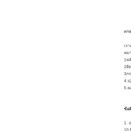
การ
เรา
หมา
1หลั
2ติ
3กร
4.ป
5.ย
ข้อ
1. 
10 ป