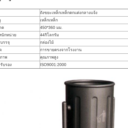
ถังขยะเหล็กเหล็กตกแต่งกลางแจ้ง
ุ
เหล็กเหล็ก
าด
450*360 มม.
าหนักหน่วย
44กิโลกรัม
บรรจุ
กล่องไม้
ด
การขายตรงจากโรงงาน
ณภาพ
คุณภาพสูง
รับรอง
ISO9001:2000