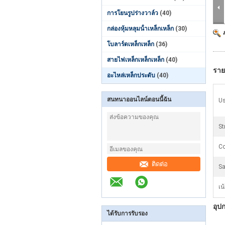
การโยนรูปร่างวาล์ว
(40)
กล่องหุ้มหลุมน้ําเหล็กเหล็ก
(30)
โบลาร์ดเหล็กเหล็ก
(36)
สายไฟเหล็กเหล็กเหล็ก
(40)
ราย
อะไหล่เหล็กประดับ
(40)
สนทนาออนไลน์ตอนนี้ฉัน
Us
St
Co
ติดต่อ
Sa
เน
อุป
ได้รับการรับรอง