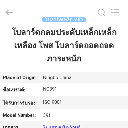
-
2026
Sunrise
Foundry
CO.,LTD.
โบลาร์ดเหล็กเหล็ก
All
Rights
Reserved.
โบลาร์ดกลมประดับเหล็กเหล็ก
บ้าน
เหลือง โพส โบลาร์ดถอดถอด
สินค้า
ภาระหนัก
วิดีโอ
Place of Origin:
Ningbo China
NC391
ชื่อแบรนด์:
เกี่ยว
ISO 9001
ได้รับการรับรอง:
กับ
Model Number:
391
เรา
เอกสาร:
ใบแสดงผลิตภัณฑ์