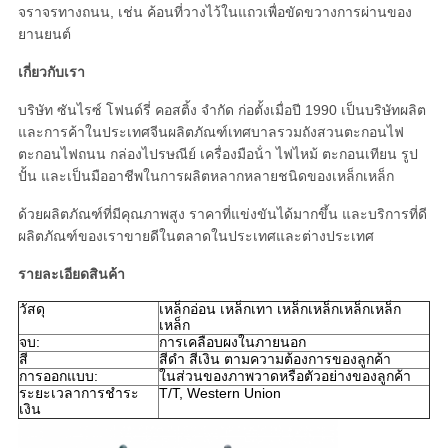
จราจรทางถนน, เช่น ค้อนที่วางไว้ในแถวเพื่อขัดขวางการผ่านของ
ส่วน
ยานยนต์
ตัว
เกี่ยวกับเรา
บริษัท ซันไรซ์ โฟนด์รี่ คอสติ้ง จํากัด ก่อตั้งเมื่อปี 1990 เป็นบริษัทผลิต
และการค้าในประเทศจีนผลิตภัณฑ์เทศบาลรวมถังสวนตะกอนไฟ
ตะกอนไฟถนน กล่องไปรษณีย์ เครื่องมือน้ํา ไฟไหม้ ตะกอนเทียน รูป
ปั้น และเป็นมืออาชีพในการผลิตหลากหลายชนิดของเหล็กเหล็ก
ด้วยผลิตภัณฑ์ที่มีคุณภาพสูง ราคาที่แข่งขันได้มากขึ้น และบริการที่ดี
ผลิตภัณฑ์ของเราขายดีในตลาดในประเทศและต่างประเทศ
รายละเอียดสินค้า
วัสดุ
เหล็กอ่อน เหล็กเทา เหล็กเหล็กเหล็กเหล็ก
เหล็ก
จบ:
การเคลือบผงในภายนอก
สี
สีดํา สีเงิน ตามความต้องการของลูกค้า
การออกแบบ:
ในส่วนของภาพวาดหรือตัวอย่างของลูกค้า
ระยะเวลาการชําระ
T/T, Western Union
เงิน