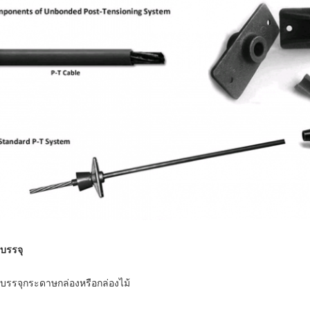
บรรจุ
บรรจุกระดาษกล่องหรือกล่องไม้