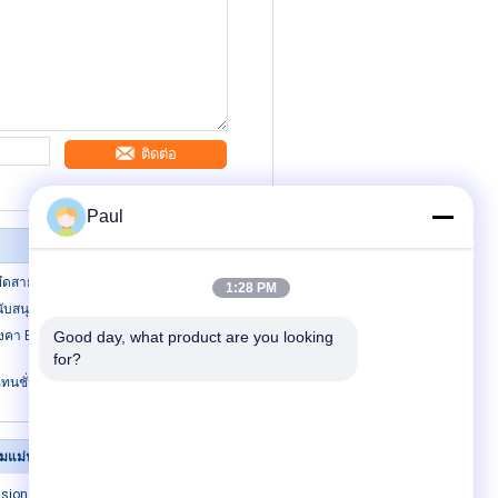
ติดต่อ
Paul
ยึดสายเคเบิลแบบ Prestressed Strand
1:28 PM
นับสนุน M24 การขยาย Shell Anchor
ังคา Bolting การขยาย Shell Anchor / หิน
Good day, what product are you looking 
for?
เทนชั่น Anchor Expansion Shell Anchor
มแม่นยํา
ติดต่อเรา
ision
ติดต่อเรา