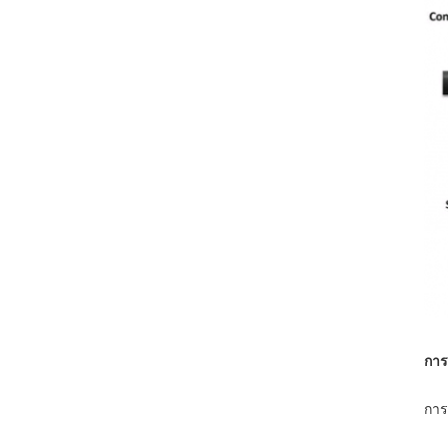
การ
การ