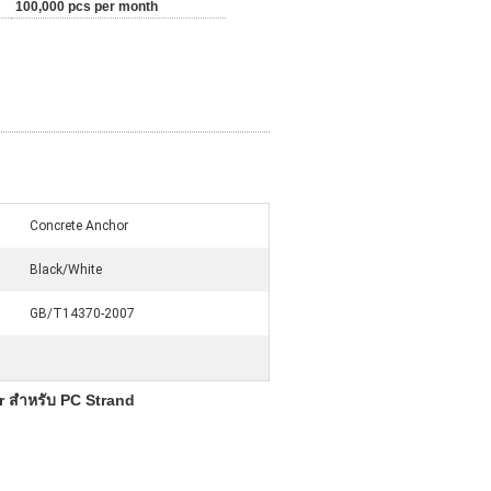
100,000 pcs per month
Concrete Anchor
Black/White
GB/T14370-2007
 สําหรับ PC Strand