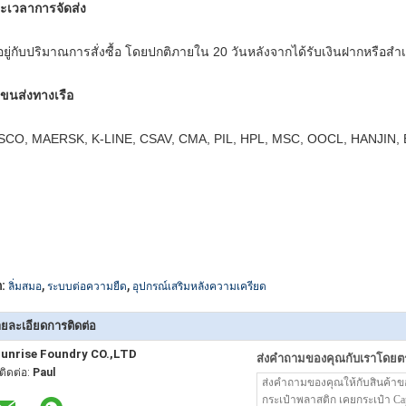
ะเวลาการจัดส่ง
นอยู่กับปริมาณการสั่งซื้อ โดยปกติภายใน 20 วันหลังจากได้รับเงินฝากหรือสําเ
ขนส่งทางเรือ
CO, MAERSK, K-LINE, CSAV, CMA, PIL, HPL, MSC, OOCL, HANJIN, 
,
,
:
ลิ่มสมอ
ระบบต่อความยืด
อุปกรณ์เสริมหลังความเครียด
ยละเอียดการติดต่อ
unrise Foundry CO.,LTD
ส่งคำถามของคุณกับเราโดยต
ู้ติดต่อ:
Paul