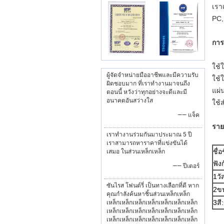
เรา
PC,
การ
ใช้
ผู้จัดจําหน่ายมืออาชีพและมีความรับ
ใช้
ผิดชอบมาก ที่เราทํางานมาจนถึง
แผ่
ตอนนี้ หวังว่าทุกอย่างจะดีและมี
อนาคตอันสว่างใส
ใช้
—— แจ็ค
ราย
เราทํางานร่วมกันมาประมาณ 5 ปี
เราสามารถหาราคาที่แข่งขันได้
ชื่
เสมอ ในส่วนเหล็กเหล็ก
ฟัง
—— ปีเตอร์
1วั
ซันไรส โฟนด์รี่ เป็นทางเลือกที่ดี หาก
2ขน
คุณกําลังค้นหาชิ้นส่วนเหล็กเหล็ก
3สี
เหล็กเหล็กเหล็กเหล็กเหล็กเหล็กเหล็ก
เหล็กเหล็กเหล็กเหล็กเหล็กเหล็กเหล็ก
เหล็กเหล็กเหล็กเหล็กเหล็กเหล็กเหล็ก