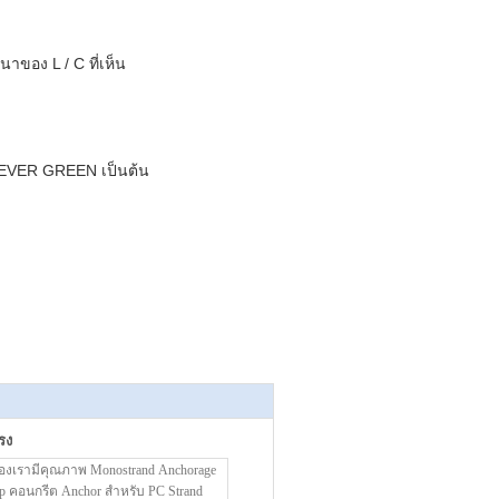
นาของ L / C ที่เห็น
EVER GREEN เป็นต้น
รง