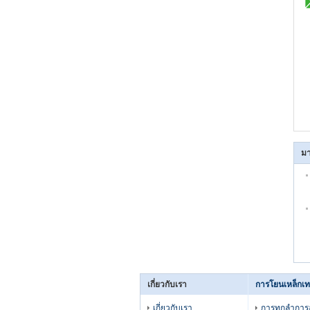
มา
เกี่ยวกับเรา
การโยนเหล็กเ
เกี่ยวกับเรา
การทุกลํากา